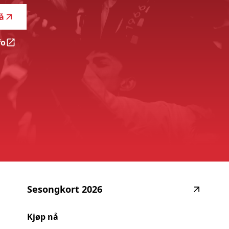
å
fo
S18 | Fredrikstad FK - Kristiansunds BK
Sesongkort
2026
Kjøp nå