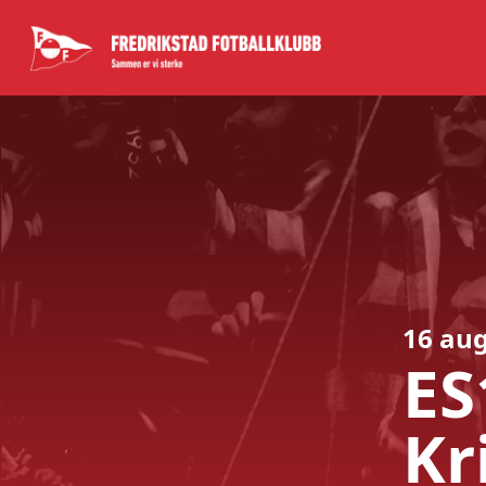
ES18 | Fredrikstad FK - Kristiansunds BK
-
16 aug
ES
Kr