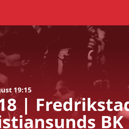
ust 19:15
18
|
Fredriksta
istiansunds
BK