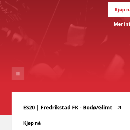
Kjøp n
Mer in
E
highlighted_matches_label
ES20
|
Fredrikstad
FK
-
Bodø/Glimt
Kjøp nå