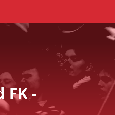
d
FK
-