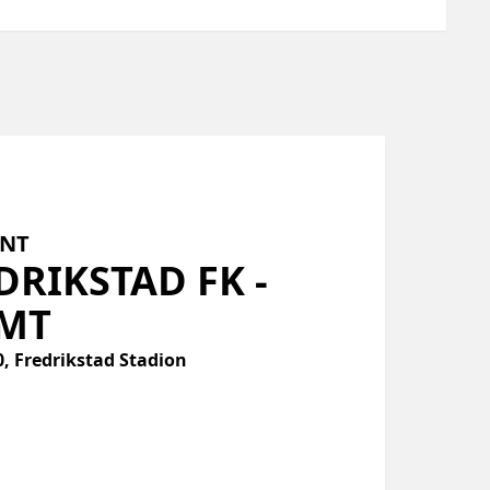
ENT
DRIKSTAD
FK
-
MT
00, Fredrikstad Stadion